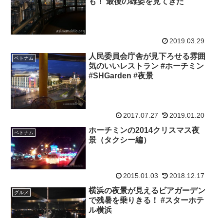
も！ 最後の雄姿を見てきた
2019.03.29
人民委員会庁舎が見下ろせる雰囲
ベトナム
気のいいレストラン #ホーチミン
#SHGarden #夜景
2017.07.27
2019.01.20
ホーチミンの2014クリスマス夜
ベトナム
景（タクシー編）
2015.01.03
2018.12.17
横浜の夜景が見えるビアガーデン
グルメ
で残暑を乗りきる！ #スターホテ
ル横浜