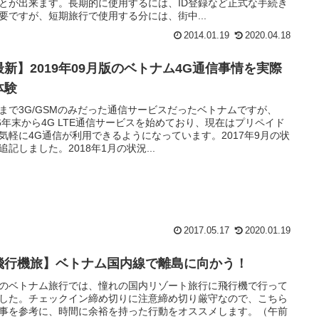
とが出来ます。長期的に使用するには、ID登録など正式な手続き
要ですが、短期旅行で使用する分には、街中...
2014.01.19
2020.04.18
最新】2019年09月版のベトナム4G通信事情を実際
体験
まで3G/GSMのみだった通信サービスだったベトナムですが、
16年末から4G LTE通信サービスを始めており、現在はプリペイド
気軽に4G通信が利用できるようになっています。2017年9月の状
追記しました。2018年1月の状況...
2017.05.17
2020.01.19
飛行機旅】ベトナム国内線で離島に向かう！
のベトナム旅行では、憧れの国内リゾート旅行に飛行機で行って
した。チェックイン締め切りに注意締め切り厳守なので、こちら
事を参考に、時間に余裕を持った行動をオススメします。（午前