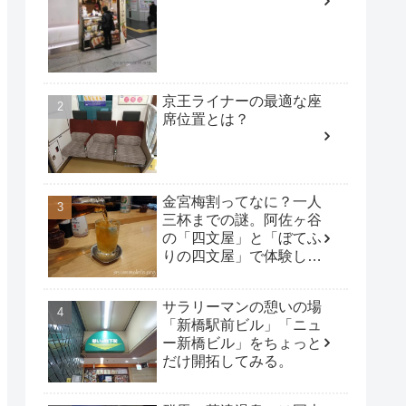
京王ライナーの最適な座
席位置とは？
金宮梅割ってなに？一人
三杯までの謎。阿佐ヶ谷
の「四文屋」と「ぼてふ
りの四文屋」で体験して
みた。
サラリーマンの憩いの場
「新橋駅前ビル」「ニュ
ー新橋ビル」をちょっと
だけ開拓してみる。