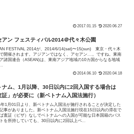
2017.01.15
2020.06.27
セアン フェスティバル2014＠代々木公園
AN FESTIVAL 2014が、2014/6/14(sat)〜15(sun) 東京・代々木
で開催されます。アジアンではなく、アセアン....。ですね。東南
ア諸国連合（ASEAN)は、東南アジア地域の10カ国からなる地域
..
2014.06.10
2020.04.18
トナム、1月以降、30日以内に2回入国する場合は
査証」が必要に（新ベトナム入国法施行）
15年1月01日より、新ベトナム入国法が施行されることが決定した
記事がありました。新ベトナム入国法施行現在15日以内の滞在で
ば査証（ビザ）なしでベトナムへの入国が可能な日本国籍のパス
トを所持していても、30日以内に2回以上ベ...