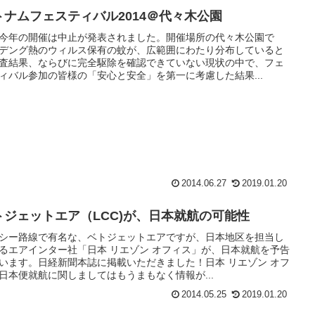
トナムフェスティバル2014＠代々木公園
今年の開催は中止が発表されました。開催場所の代々木公園で
デング熱のウィルス保有の蚊が、広範囲にわたり分布していると
査結果、ならびに完全駆除を確認できていない現状の中で、フェ
ィバル参加の皆様の「安心と安全」を第一に考慮した結果...
2014.06.27
2019.01.20
トジェットエア（LCC)が、日本就航の可能性
シー路線で有名な、ベトジェットエアですが、日本地区を担当し
るエアインター社「日本 リエゾン オフィス」が、日本就航を予告
います。日経新聞本誌に掲載いただきました！日本 リエゾン オフ
日本便就航に関しましてはもうまもなく情報が...
2014.05.25
2019.01.20