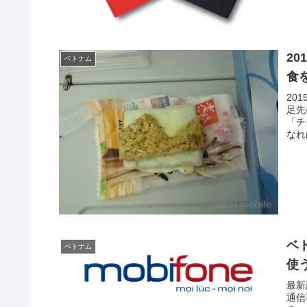
2
ベトナム
食
20
足先
「チ
なれ
ベ
ベトナム
使
最新
通信