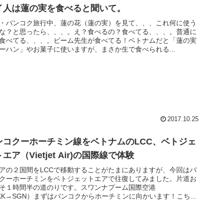
イ人は蓮の実を食べると聞いて。
・バンコク旅行中、蓮の花（蓮の実）を見て、、、これ何に使う
な？と思ったら、、、。え？食べるの？食べてる、、、。普通に
食べてる、、、。ビーム先生が食べてる！ベトナムだと「蓮の実
ーハン」やお菓子に使いますが、まさか生で食べられる...
2017.10.25
ンコクーホーチミン線をベトナムのLCC、ベトジェ
エア（Vietjet Air)の国際線で体験
アの２国間をLCCで移動することがたまにありますが、今回はバ
クーホーチミンをベトジェットエアで往復してみました。片道お
そ１時間半の道のりです。スワンナプーム国際空港
KK→SGN）まずはバンコクからホーチミンに向かいます！こち...