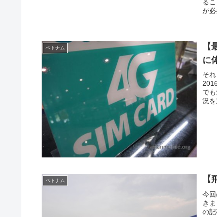
るこ
が必
【
ベトナム
に
それ
20
でも
況を
【
ベトナム
今回
きま
の記