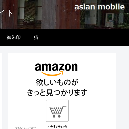
イト
御朱印
猫