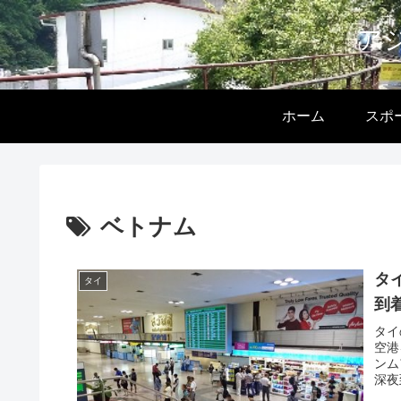
ア
ホーム
スポ
ベトナム
タ
タイ
到
タイ
空港
ンム
深夜