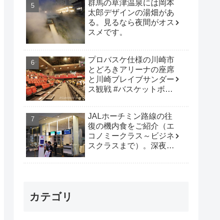
群馬の草津温泉には岡本
太郎デザインの湯畑があ
る。見るなら夜間がオス
スメです。
プロバスケ仕様の川崎市
とどろきアリーナの座席
と川崎ブレイブサンダー
ス観戦 #バスケットボー
ル #B_LEAGUE
JALホーチミン路線の往
復の機内食をご紹介（エ
コノミークラス～ビジネ
スクラスまで）。深夜便
は行動時間も多く取れて
オススメです。
カテゴリ