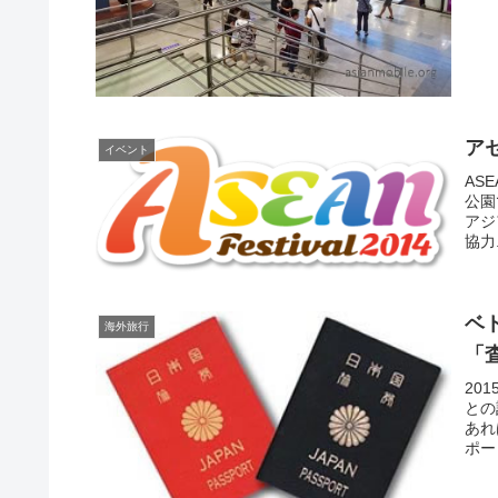
ア
イベント
ASE
公園
アジ
協力.
ベ
海外旅行
「
20
との
あれ
ポー