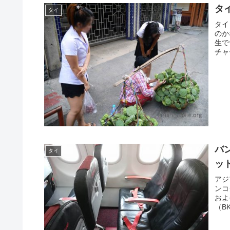
タ
タイ
タイ
のか
生で
チャ
バ
タイ
ット
アジ
ンコ
およ
（B