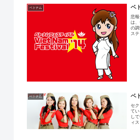
ベ
ベトナム
悲報
は、
の調
ステ
ベ
ベトナム
セク
てい
して
ィス