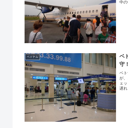
中の
ベ
ベトナム
守
ベト
が、
ェッ
遅れ