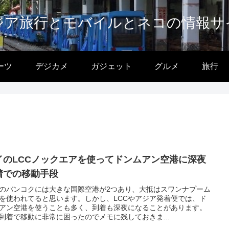
ジア旅行とモバイルとネコの情報サ
ーツ
デジカメ
ガジェット
グルメ
旅行
イのLCCノックエアを使ってドンムアン空港に深夜
着での移動手段
のバンコクには大きな国際空港が2つあり、大抵はスワンナプーム
を使われてると思います。しかし、LCCやアジア発着便では、ド
アン空港を使うことも多く、到着も深夜になることがあります。
到着で移動に非常に困ったのでメモに残しておきま...