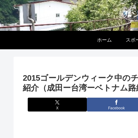
ア
ホーム
スポ
2015ゴールデンウィーク中
紹介（成田ー台湾ーベトナム路
X
Facebook