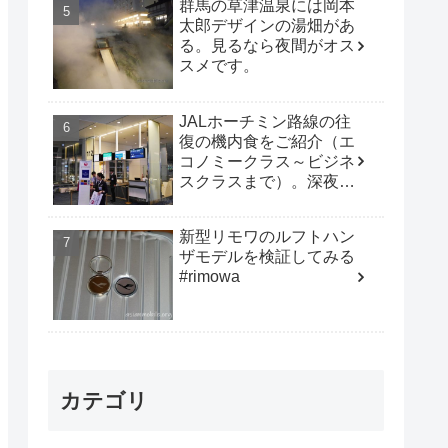
群馬の草津温泉には岡本
太郎デザインの湯畑があ
る。見るなら夜間がオス
スメです。
JALホーチミン路線の往
復の機内食をご紹介（エ
コノミークラス～ビジネ
スクラスまで）。深夜便
は行動時間も多く取れて
オススメです。
新型リモワのルフトハン
ザモデルを検証してみる
#rimowa
カテゴリ