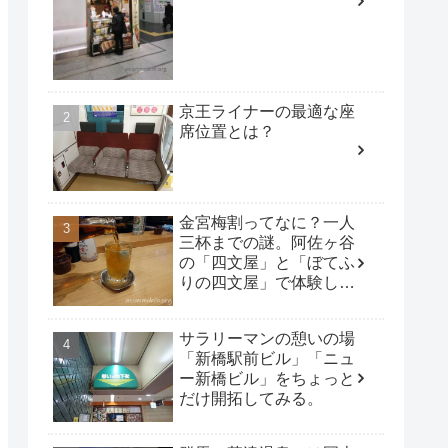
京王ライナーの最適な座
席位置とは？
金宮梅割ってなに？一人
三杯までの謎。阿佐ヶ谷
の「四文屋」と「ぼてふ
りの四文屋」で体験して
みた。
サラリーマンの憩いの場
「新橋駅前ビル」「ニュ
ー新橋ビル」をちょっと
だけ開拓してみる。