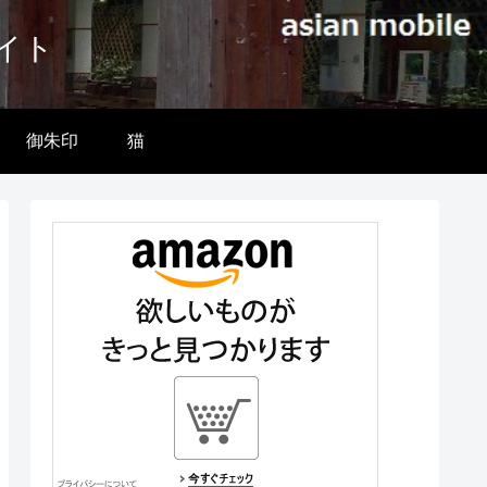
イト
御朱印
猫