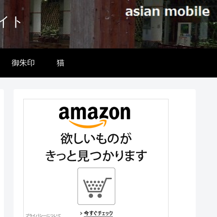
イト
御朱印
猫