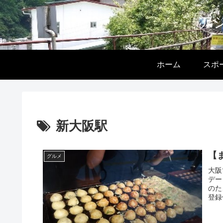
ア
ホーム
スポ
新大阪駅
【
グルメ
大阪
デー
のた
登録