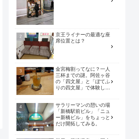
京王ライナーの最適な座
席位置とは？
金宮梅割ってなに？一人
三杯までの謎。阿佐ヶ谷
の「四文屋」と「ぼてふ
りの四文屋」で体験して
みた。
サラリーマンの憩いの場
「新橋駅前ビル」「ニュ
ー新橋ビル」をちょっと
だけ開拓してみる。