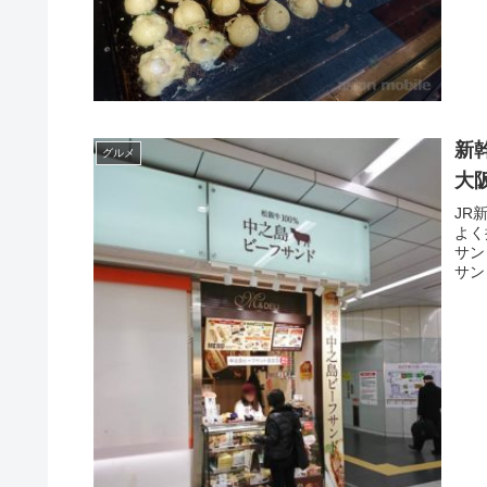
新
グルメ
大
JR
よく
サン
サン