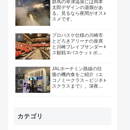
群馬の草津温泉には岡本
太郎デザインの湯畑があ
る。見るなら夜間がオス
スメです。
プロバスケ仕様の川崎市
とどろきアリーナの座席
と川崎ブレイブサンダー
ス観戦 #バスケットボー
ル #B_LEAGUE
JALホーチミン路線の往
復の機内食をご紹介（エ
コノミークラス～ビジネ
スクラスまで）。深夜便
は行動時間も多く取れて
オススメです。
カテゴリ