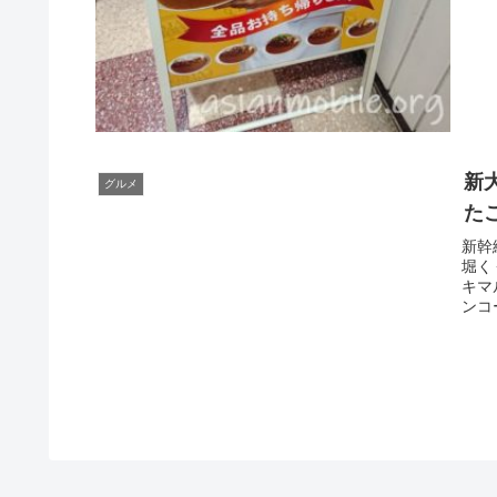
新
グルメ
た
新幹
堀く
キマ
ンコ