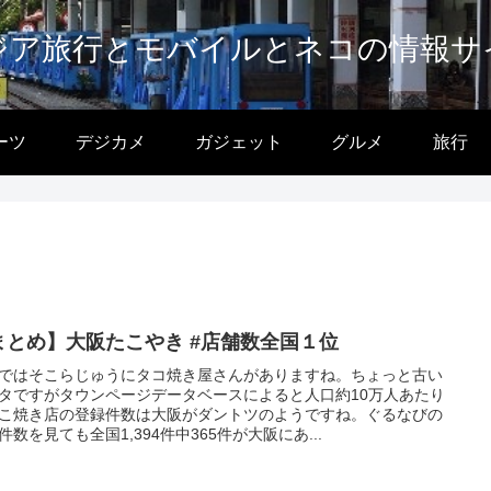
ジア旅行とモバイルとネコの情報サ
ーツ
デジカメ
ガジェット
グルメ
旅行
まとめ】大阪たこやき #店舗数全国１位
ではそこらじゅうにタコ焼き屋さんがありますね。ちょっと古い
タですがタウンページデータベースによると人口約10万人あたり
こ焼き店の登録件数は大阪がダントツのようですね。ぐるなびの
件数を見ても全国1,394件中365件が大阪にあ...