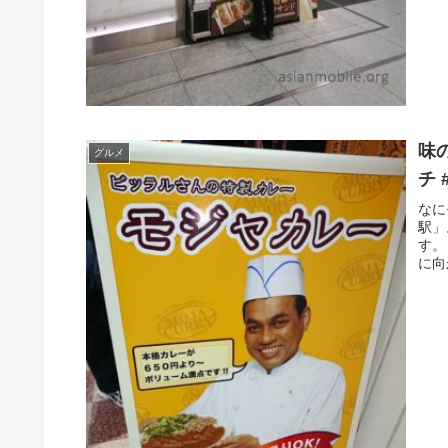
味
グルメ
チ 
なに
駅」
す。
に向