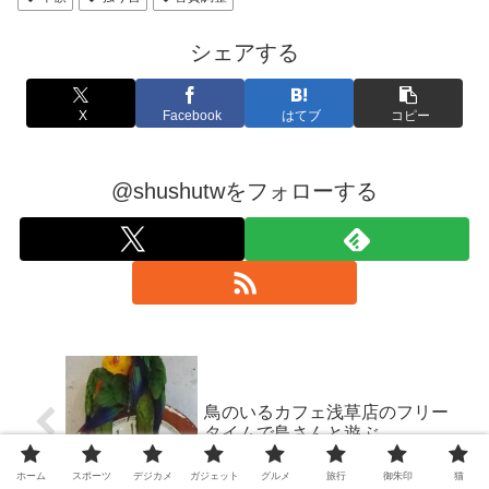
シェアする
X
Facebook
はてブ
コピー
@shushutwをフォローする
鳥のいるカフェ浅草店のフリー
タイムで鳥さんと遊ぶ
ホーム
スポーツ
デジカメ
ガジェット
グルメ
旅行
御朱印
猫