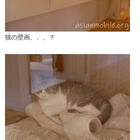
猫の壁画、、、？