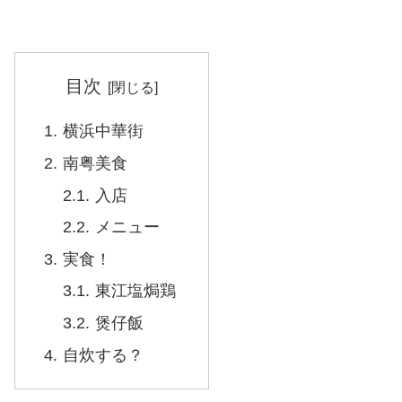
目次
横浜中華街
南粤美食
入店
メニュー
実食！
東江塩焗鶏
煲仔飯
自炊する？