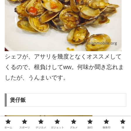
シェフが、アサリを幾度となくオススメして
くるので、根負けしてww。何味か聞き忘れま
したが、うんまいです。
煲仔飯
ホーム
スポーツ
デジカメ
ガジェット
グルメ
旅行
御朱印
猫