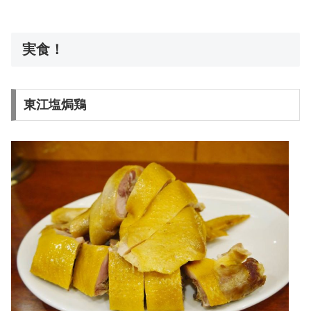
実食！
東江塩焗鶏