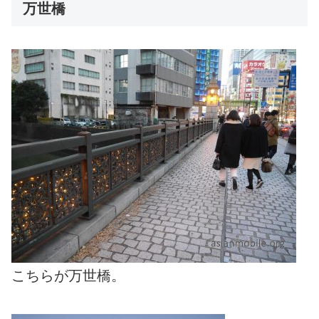
万世橋
こちらが万世橋。