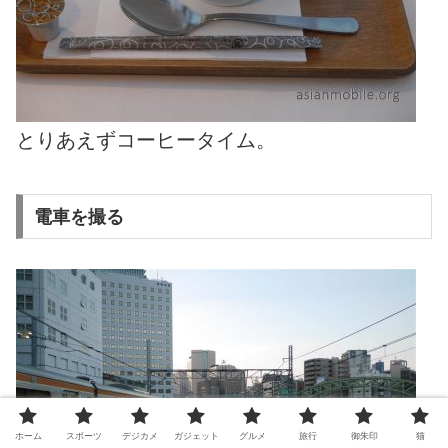
とりあえずコーヒータイム。
電車を撮る
ホーム
スポーツ
デジカメ
ガジェット
グルメ
旅行
御朱印
猫