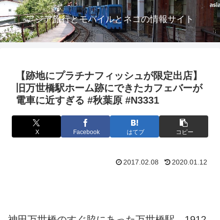
アジア旅行とモバイルとネコの情報サイト
【跡地にプラチナフィッシュが限定出店】
旧万世橋駅ホーム跡にできたカフェバーが
電車に近すぎる #秋葉原 #N3331
X
Facebook
はてブ
コピー
2017.02.08
2020.01.12
神田万世橋のすぐ脇にあった万世橋駅。1912