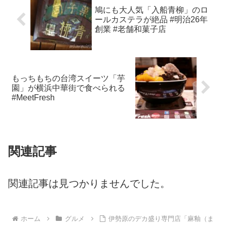
鳩にも大人気「入船青柳」のロ
ールカステラが絶品 #明治26年
創業 #老舗和菓子店
もっちもちの台湾スイーツ「芋
園」が横浜中華街で食べられる
#MeetFresh
関連記事
関連記事は見つかりませんでした。
ホーム
グルメ
伊勢原のデカ盛り専門店「麻釉（ま