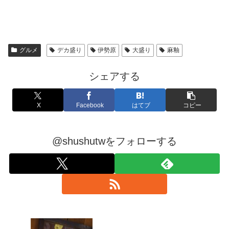
グルメ
デカ盛り
伊勢原
大盛り
麻釉
シェアする
X
Facebook
はてブ
コピー
@shushutwをフォローする