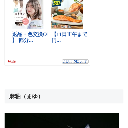
麻釉（まゆ）