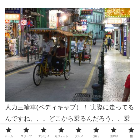
人力三輪車(ペディキャブ）！ 実際に走ってる
んですね、、。どこから乗るんだろう、、乗
ってみたい。
ホーム
スポーツ
デジカメ
ガジェット
グルメ
旅行
御朱印
猫