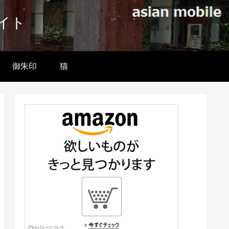
イト
御朱印
猫