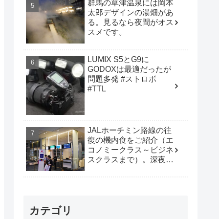
群馬の草津温泉には岡本
太郎デザインの湯畑があ
る。見るなら夜間がオス
スメです。
LUMIX S5とG9に
GODOXは最適だったが
問題多発 #ストロボ
#TTL
JALホーチミン路線の往
復の機内食をご紹介（エ
コノミークラス～ビジネ
スクラスまで）。深夜便
は行動時間も多く取れて
オススメです。
カテゴリ