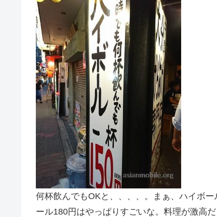
何杯飲んでもOKと、、、、。まぁ、ハイボー
ール180円はやっぱりすごいな。料理が激高