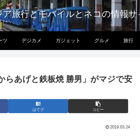
ジア旅行とモバイルとネコの情報サ
ーツ
デジカメ
ガジェット
グルメ
旅行
からあげと鉄板焼 勝男」がマジで安
はてブ
コピー
2019.03.24