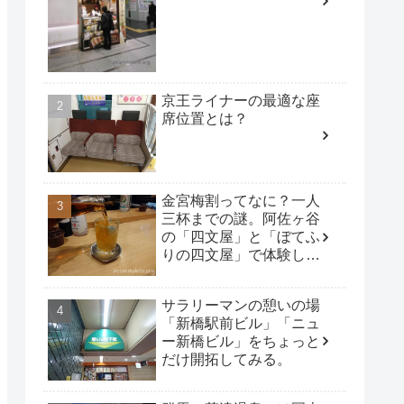
京王ライナーの最適な座
席位置とは？
金宮梅割ってなに？一人
三杯までの謎。阿佐ヶ谷
の「四文屋」と「ぼてふ
りの四文屋」で体験して
みた。
サラリーマンの憩いの場
「新橋駅前ビル」「ニュ
ー新橋ビル」をちょっと
だけ開拓してみる。