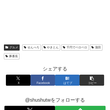
グルメ
せんべろ
やきとん
千円でベロベロ
蒲田
豚番長
シェアする
X
Facebook
はてブ
コピー
@shushutwをフォローする