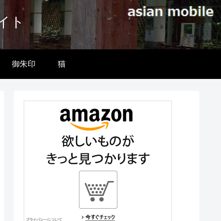
イト
御朱印
猫