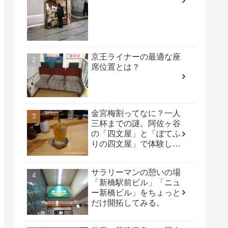
京王ライナーの最適な座
席位置とは？
金宮梅割ってなに？一人
三杯までの謎。阿佐ヶ谷
の「四文屋」と「ぼてふ
りの四文屋」で体験して
みた。
サラリーマンの憩いの場
「新橋駅前ビル」「ニュ
ー新橋ビル」をちょっと
だけ開拓してみる。