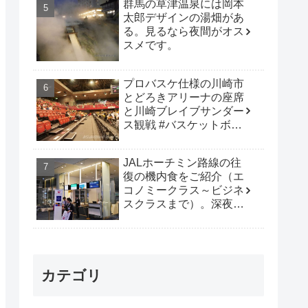
群馬の草津温泉には岡本
太郎デザインの湯畑があ
る。見るなら夜間がオス
スメです。
プロバスケ仕様の川崎市
とどろきアリーナの座席
と川崎ブレイブサンダー
ス観戦 #バスケットボー
ル #B_LEAGUE
JALホーチミン路線の往
復の機内食をご紹介（エ
コノミークラス～ビジネ
スクラスまで）。深夜便
は行動時間も多く取れて
オススメです。
カテゴリ