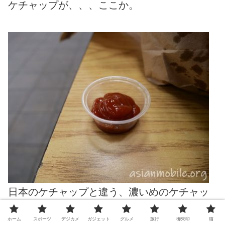
ケチャップが、、、ここか。
日本のケチャップと違う、濃いめのケチャッ
プ。
ホーム
スポーツ
デジカメ
ガジェット
グルメ
旅行
御朱印
猫