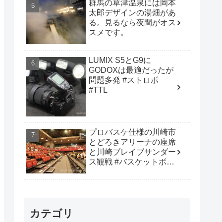
群馬の草津温泉には岡本
太郎デザインの湯畑があ
る。見るなら夜間がオス
スメです。
LUMIX S5とG9に
GODOXは最適だったが
問題多発 #ストロボ
#TTL
プロバスケ仕様の川崎市
とどろきアリーナの座席
と川崎ブレイブサンダー
ス観戦 #バスケットボー
ル #B_LEAGUE
カテゴリ