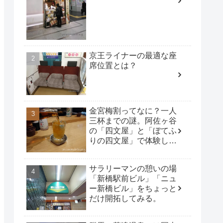
京王ライナーの最適な座
席位置とは？
金宮梅割ってなに？一人
三杯までの謎。阿佐ヶ谷
の「四文屋」と「ぼてふ
りの四文屋」で体験して
みた。
サラリーマンの憩いの場
「新橋駅前ビル」「ニュ
ー新橋ビル」をちょっと
だけ開拓してみる。