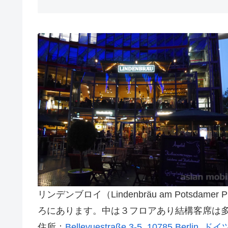
リンデンブロイ（Lindenbräu am Potsd
ろにあります。中は３フロアあり結構客席は
住所：
Bellevuestraße 3-5, 10785 Berlin, ドイ