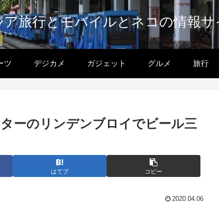
ジア旅行とモバイルとネコの情報サ
ーツ
デジカメ
ガジェット
グルメ
旅行
ンターのリンデンブロイでビール三
はてブ
コピー
2020.04.06