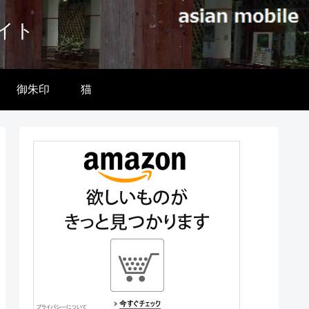
イト
御朱印
猫