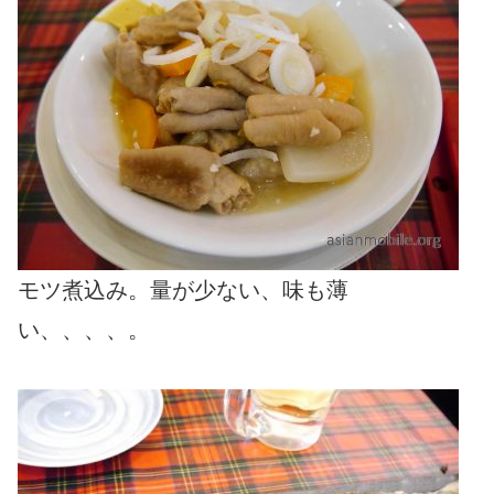
モツ煮込み。量が少ない、味も薄
い、、、、。