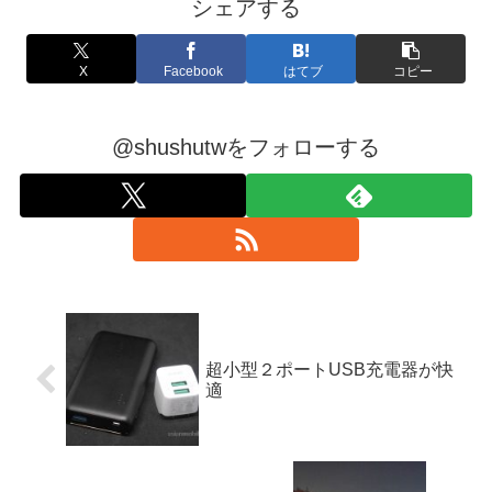
シェアする
X
Facebook
はてブ
コピー
@shushutwをフォローする
超小型２ポートUSB充電器が快
適