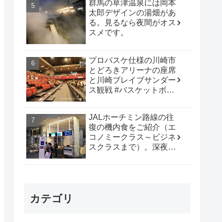
群馬の草津温泉には岡本
太郎デザインの湯畑があ
る。見るなら夜間がオス
スメです。
プロバスケ仕様の川崎市
とどろきアリーナの座席
と川崎ブレイブサンダー
ス観戦 #バスケットボー
ル #B_LEAGUE
JALホーチミン路線の往
復の機内食をご紹介（エ
コノミークラス～ビジネ
スクラスまで）。深夜便
は行動時間も多く取れて
オススメです。
カテゴリ