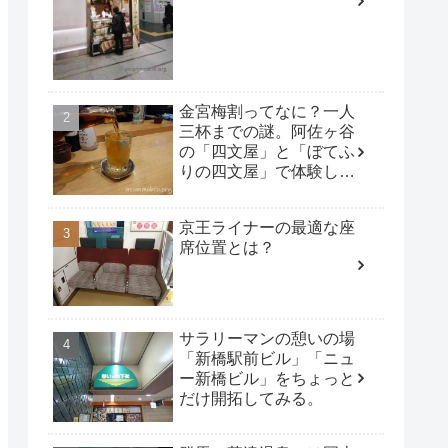
金宮梅割ってなに？一人
三杯までの謎。阿佐ヶ谷
の「四文屋」と「ぼてふ
りの四文屋」で体験して
みた。
京王ライナーの最適な座
席位置とは？
サラリーマンの憩いの場
「新橋駅前ビル」「ニュ
ー新橋ビル」をちょっと
だけ開拓してみる。