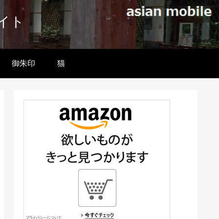
イト
御朱印
猫