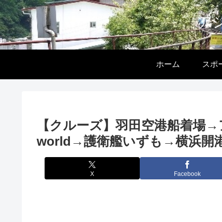
ア
ホーム
スポ
【クルーズ】羽田空港船着場→
world→護衛艦いずも→横浜開
X
Facebook