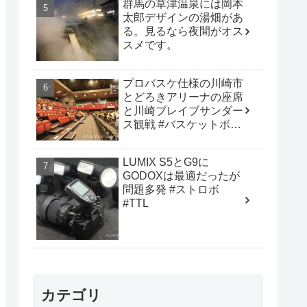
群馬の草津温泉には岡本
太郎デザインの湯畑があ
る。見るなら夜間がオス
スメです。
プロバスケ仕様の川崎市
とどろきアリーナの座席
と川崎ブレイブサンダー
ス観戦 #バスケットボー
ル #B_LEAGUE
LUMIX S5とG9に
GODOXは最適だったが
問題多発 #ストロボ
#TTL
カテゴリ