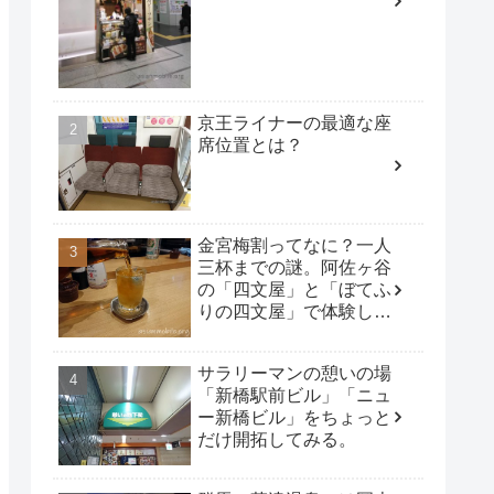
京王ライナーの最適な座
席位置とは？
金宮梅割ってなに？一人
三杯までの謎。阿佐ヶ谷
の「四文屋」と「ぼてふ
りの四文屋」で体験して
みた。
サラリーマンの憩いの場
「新橋駅前ビル」「ニュ
ー新橋ビル」をちょっと
だけ開拓してみる。