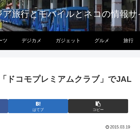
ジア旅行とモバイルとネコの情報サ
ーツ
デジカメ
ガジェット
グルメ
旅行
特典「ドコモプレミアムクラブ」でJAL
はてブ
コピー
2015.03.19