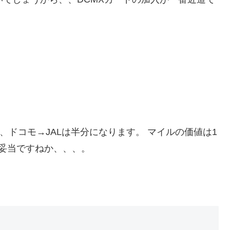
、ドコモ→JALは半分になります。 マイルの価値は1
妥当ですねか、、、。