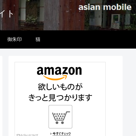
イト
御朱印
猫