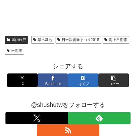
国内旅行
厚木基地
日米親善春まつり2015
海上自衛隊
米海軍
シェアする
X
Facebook
はてブ
コピー
@shushutwをフォローする