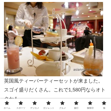
英国風ティーパーティーセットが来ました。
スゴイ盛りだくさん。これで1,580円ならオト
クかも。
ホーム
スポーツ
デジカメ
ガジェット
グルメ
旅行
御朱印
猫