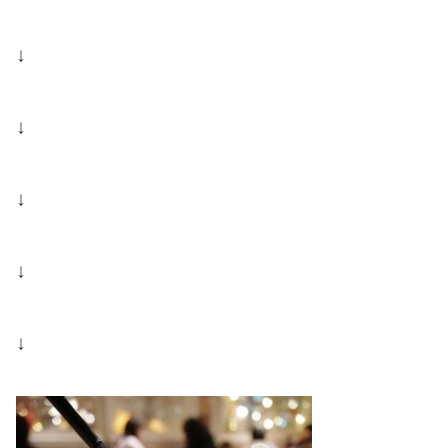
↓
↓
↓
↓
↓