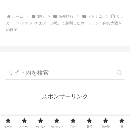
ホーム
旅行
海外旅行
ベトナム
サッ
カー「ベトナム vs カタール戦」で勝利したホーチミン市内の大騒ぎ
の様子
スポンサーリンク
ホーム
スポーツ
デジカメ
ガジェット
グルメ
旅行
御朱印
猫