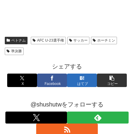
ベトナム
AFC U-23選手権
サッカー
ホーチミン
準決勝
シェアする
X
Facebook
はてブ
コピー
@shushutwをフォローする