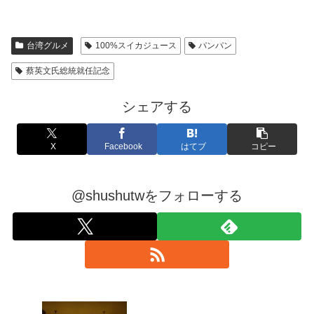
台湾グルメ
100%スイカジュース
パンパン
蔡英文氏総統就任記念
シェアする
X
Facebook
はてブ
コピー
@shushutwをフォローする