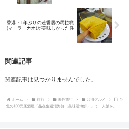
香港・1年ぶりの蓮香居の馬拉糕
(マーラーカオ)が美味しかった件
関連記事
関連記事は見つかりませんでした。
ホーム
旅行
海外旅行
台湾グルメ
台
北の100元居酒屋「品鱻生猛活海鮮（鱻味活海鮮）」で一人飯を。