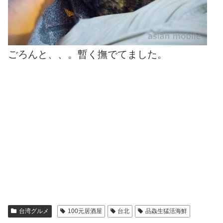
ごろんと、、。暫く撫でてました。
台湾グルメ
100元居酒屋
台北
品鱻生猛活海鮮