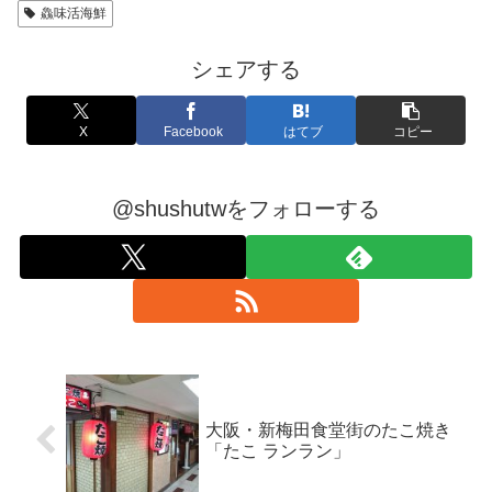
鱻味活海鮮
シェアする
X
Facebook
はてブ
コピー
@shushutwをフォローする
大阪・新梅田食堂街のたこ焼き
「たこ ランラン」