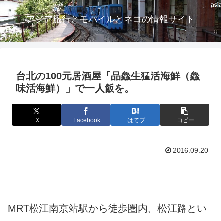
アジア旅行とモバイルとネコの情報サイト
台北の100元居酒屋「品鱻生猛活海鮮（鱻
味活海鮮）」で一人飯を。
X
Facebook
はてブ
コピー
2016.09.20
MRT松江南京站駅から徒歩圏内、松江路とい