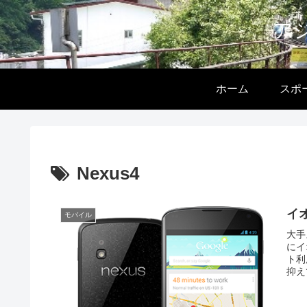
ア
ホーム
スポ
Nexus4
イ
モバイル
大手
にイ
ト利
抑え