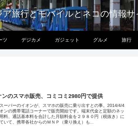
ジア旅行とモバイルとネコの情報サ
ーツ
デジカメ
ガジェット
グルメ
旅行
オンのスマホ販売、コミコミ2980円で提供
スーパーのイオンが、スマホの販売に乗り出すとの事。2014/4/4
オンの携帯電話コーナーで販売開始です。端末代金と定額のネッ
用料、通話基本料を合計した月額料金を２９８０円（税抜き）に
ていて、携帯各社からのＭＮＰ（乗り換え）も...