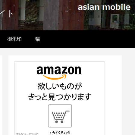
イト
御朱印
猫