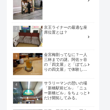
京王ライナーの最適な座
席位置とは？
金宮梅割ってなに？一人
三杯までの謎。阿佐ヶ谷
の「四文屋」と「ぼてふ
りの四文屋」で体験して
みた。
サラリーマンの憩いの場
「新橋駅前ビル」「ニュ
ー新橋ビル」をちょっと
だけ開拓してみる。