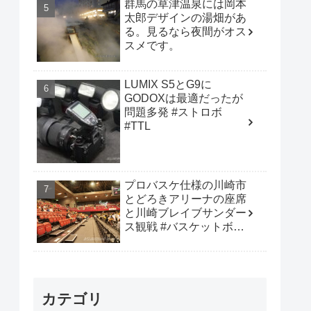
群馬の草津温泉には岡本
太郎デザインの湯畑があ
る。見るなら夜間がオス
スメです。
LUMIX S5とG9に
GODOXは最適だったが
問題多発 #ストロボ
#TTL
プロバスケ仕様の川崎市
とどろきアリーナの座席
と川崎ブレイブサンダー
ス観戦 #バスケットボー
ル #B_LEAGUE
カテゴリ