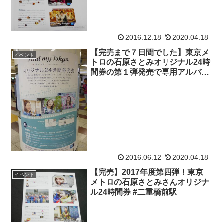
2016.12.18
2020.04.18
【完売まで７日間でした】東京メ
イベント
トロの石原さとみオリジナル24時
間券の第１弾発売で専用アルバム
もゲット Find my Tokyo. #門前
仲町
2016.06.12
2020.04.18
【完売】2017年度第四弾！東京
イベント
メトロの石原さとみさんオリジナ
ル24時間券 #二重橋前駅