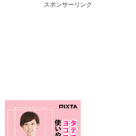
スポンサーリンク