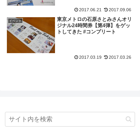
2017.06.21
2017.09.06
東京メトロの石原さとみさんオリ
イベント
ジナル24時間券【第4弾】をゲッ
トしてきた #コンプリート
2017.03.19
2017.03.26