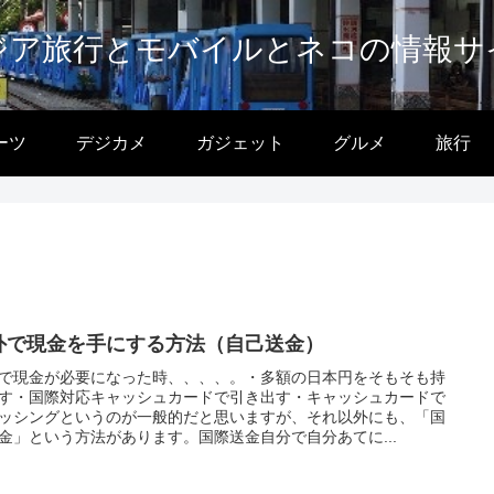
ジア旅行とモバイルとネコの情報サ
ーツ
デジカメ
ガジェット
グルメ
旅行
外で現金を手にする方法（自己送金）
で現金が必要になった時、、、、。・多額の日本円をそもそも持
す・国際対応キャッシュカードで引き出す・キャッシュカードで
ッシングというのが一般的だと思いますが、それ以外にも、「国
金」という方法があります。国際送金自分で自分あてに...