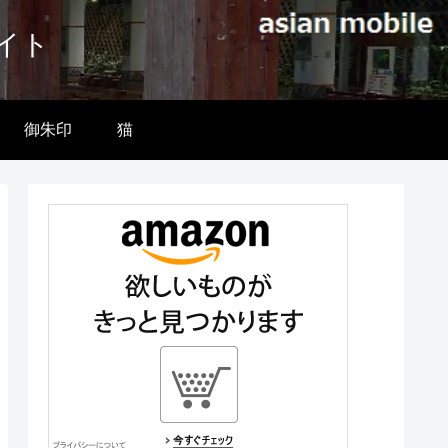
イト
御朱印
猫