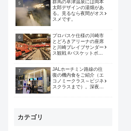
群馬の草津温泉には岡本
太郎デザインの湯畑があ
る。見るなら夜間がオス
スメです。
プロバスケ仕様の川崎市
とどろきアリーナの座席
と川崎ブレイブサンダー
ス観戦 #バスケットボー
ル #B_LEAGUE
JALホーチミン路線の往
復の機内食をご紹介（エ
コノミークラス～ビジネ
スクラスまで）。深夜便
は行動時間も多く取れて
オススメです。
カテゴリ