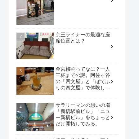
京王ライナーの最適な座
席位置とは？
金宮梅割ってなに？一人
三杯までの謎。阿佐ヶ谷
の「四文屋」と「ぼてふ
りの四文屋」で体験して
みた。
サラリーマンの憩いの場
「新橋駅前ビル」「ニュ
ー新橋ビル」をちょっと
だけ開拓してみる。