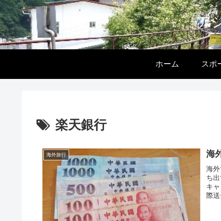
ア
ホーム
スポ
楽天銀行
海
海外旅行
海外
ち出
キャ
際送