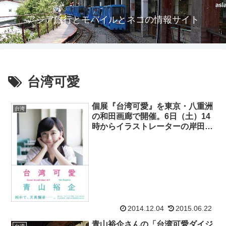
アジア旅行とモバイルとネコの情報サイト
台湾可愛
個展『台湾可愛』を東京・八重洲
台湾
の和田画廊で開催。6日（土）14
時からイラストレーターの岸田メ
ルさんと美少女トークは参加無
料！
2014.12.04
2015.06.22
青山裕企さんの「台湾可愛ダイジ