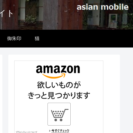
イト
御朱印
猫