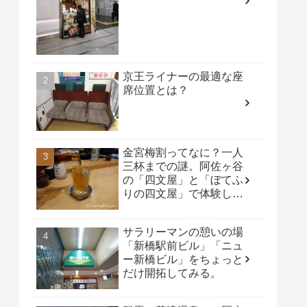
京王ライナーの最適な座
席位置とは？
金宮梅割ってなに？一人
三杯までの謎。阿佐ヶ谷
の「四文屋」と「ぼてふ
りの四文屋」で体験して
みた。
サラリーマンの憩いの場
「新橋駅前ビル」「ニュ
ー新橋ビル」をちょっと
だけ開拓してみる。