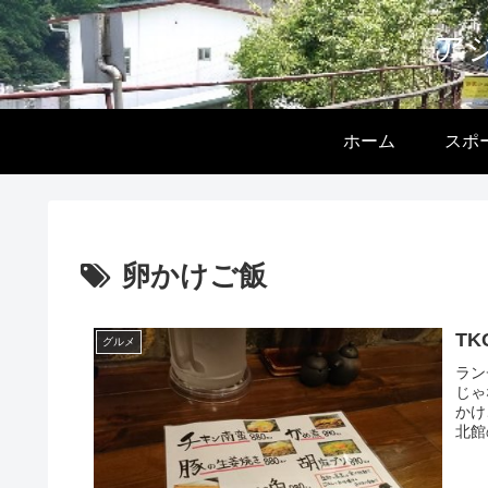
ア
ホーム
スポ
卵かけご飯
T
グルメ
ラン
じゃ
かけ
北館