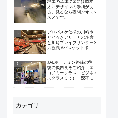
群馬の草津温泉には岡本
太郎デザインの湯畑があ
る。見るなら夜間がオス
スメです。
プロバスケ仕様の川崎市
とどろきアリーナの座席
と川崎ブレイブサンダー
ス観戦 #バスケットボー
ル #B_LEAGUE
JALホーチミン路線の往
復の機内食をご紹介（エ
コノミークラス～ビジネ
スクラスまで）。深夜便
は行動時間も多く取れて
オススメです。
カテゴリ