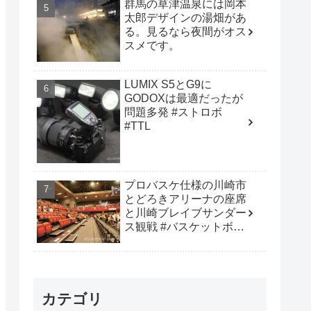
群馬の草津温泉には岡本
太郎デザインの湯畑があ
る。見るなら夜間がオス
スメです。
LUMIX S5とG9に
GODOXは最適だったが
問題多発 #ストロボ
#TTL
プロバスケ仕様の川崎市
とどろきアリーナの座席
と川崎ブレイブサンダー
ス観戦 #バスケットボー
ル #B_LEAGUE
カテゴリ