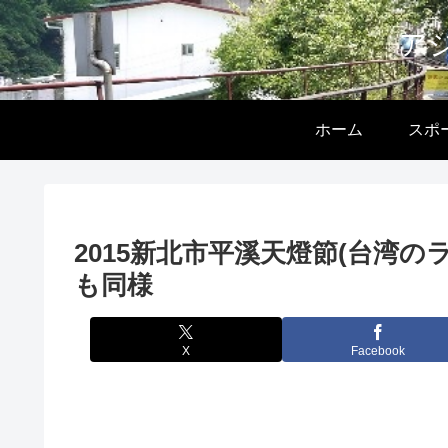
ア
ホーム
スポ
2015新北市平溪天燈節(台湾の
も同様
X
Facebook