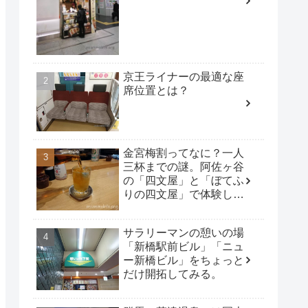
京王ライナーの最適な座
席位置とは？
金宮梅割ってなに？一人
三杯までの謎。阿佐ヶ谷
の「四文屋」と「ぼてふ
りの四文屋」で体験して
みた。
サラリーマンの憩いの場
「新橋駅前ビル」「ニュ
ー新橋ビル」をちょっと
だけ開拓してみる。