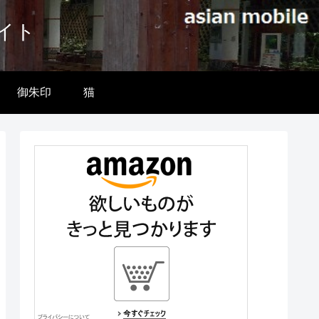
イト
御朱印
猫