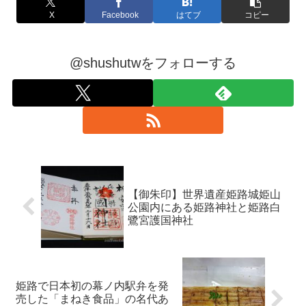
X
Facebook
はてブ
コピー
@shushutwをフォローする
【御朱印】世界遺産姫路城姫山
公園内にある姫路神社と姫路白
鷺宮護国神社
姫路で日本初の幕ノ内駅弁を発
売した「まねき食品」の名代あ