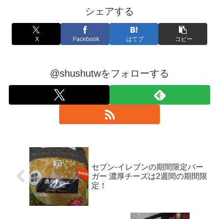
シェアする
X
Facebook
はてブ
コピー
@shushutwをフォローする
セブン-イレブンの期間限定バー
ガー 濃厚チーズは2週間の期間限
定！