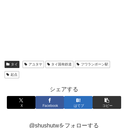
タイ
アユタヤ
タイ国有鉄道
フワランポーン駅
起点
シェアする
X
Facebook
はてブ
コピー
@shushutwをフォローする