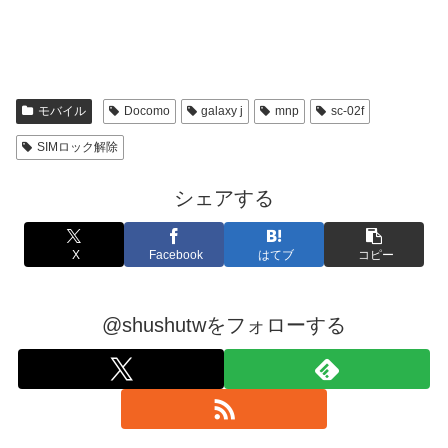
モバイル
Docomo
galaxy j
mnp
sc-02f
SIMロック解除
シェアする
X
Facebook
はてブ
コピー
@shushutwをフォローする