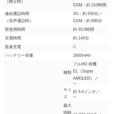
（静止時）
GSM：約 310時間
連続通話時間
3G：約 830分／
（音声通話時）
GSM：約 690分
実使用時間
約 55.0時間
充電時間
約 140分
急速充電
バッテリー容量
2600mAh
フルHD 有機
EL（Super
種類
AMOLED）／
サイ
約 5.0インチ／
ズ
最大
同時