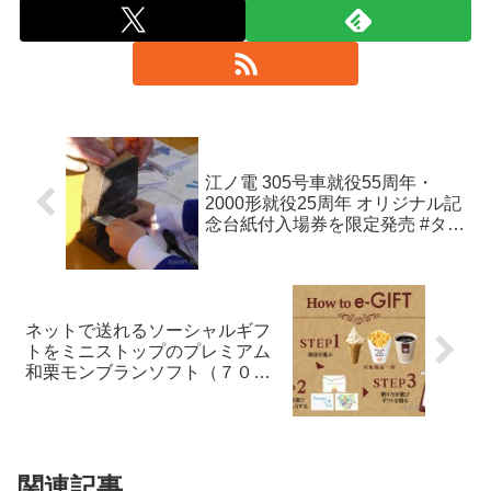
江ノ電 305号車就役55周年・
2000形就役25周年 オリジナル記
念台紙付入場券を限定発売 #タン
コロまつり2015
ネットで送れるソーシャルギフ
トをミニストップのプレミアム
和栗モンブランソフト（７０円
引き）で体験してみた
関連記事