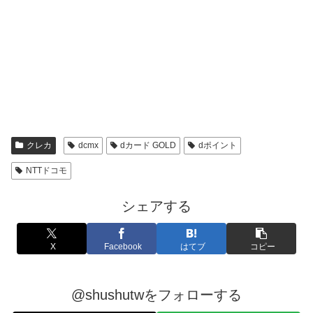
クレカ
dcmx
dカード GOLD
dポイント
NTTドコモ
シェアする
X
Facebook
はてブ
コピー
@shushutwをフォローする