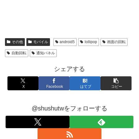
その他
モバイル
android5
lollipop
画面の回転
自動回転
通知パネル
シェアする
X
Facebook
はてブ
コピー
@shushutwをフォローする