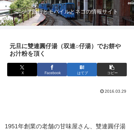
アジア旅行とモバイルとネコの情報サイト
元旦に雙連圓仔湯（双連○仔湯）でお餅や
お汁粉を頂く
X
Facebook
はてブ
コピー
2016.03.29
1951年創業の老舗の甘味屋さん、雙連圓仔湯