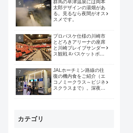
群馬の草津温泉には岡本
太郎デザインの湯畑があ
る。見るなら夜間がオス
スメです。
プロバスケ仕様の川崎市
とどろきアリーナの座席
と川崎ブレイブサンダー
ス観戦 #バスケットボー
ル #B_LEAGUE
JALホーチミン路線の往
復の機内食をご紹介（エ
コノミークラス～ビジネ
スクラスまで）。深夜便
は行動時間も多く取れて
オススメです。
カテゴリ