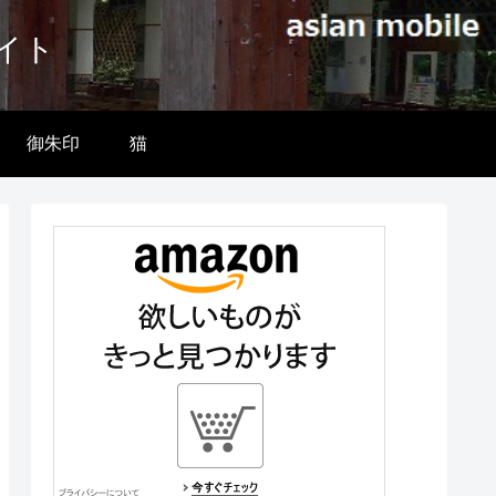
イト
御朱印
猫