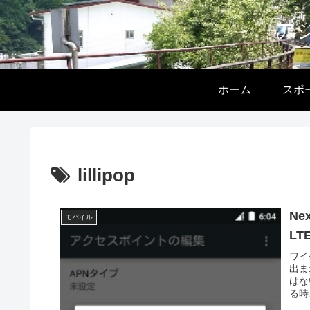
ア
ホーム
スポ
lillipop
Ne
モバイル
L
ワイ
出ま
はな
る時