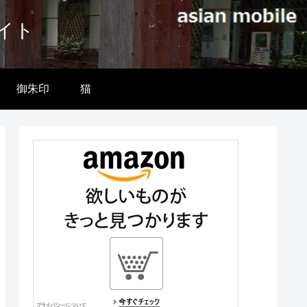
イト
御朱印
猫