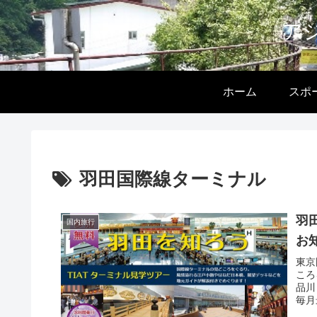
ア
ホーム
スポ
羽田国際線ターミナル
羽
国内旅行
お知
東京
ころ
品川
毎月