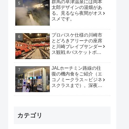
群馬の草津温泉には岡本
太郎デザインの湯畑があ
る。見るなら夜間がオス
スメです。
プロバスケ仕様の川崎市
とどろきアリーナの座席
と川崎ブレイブサンダー
ス観戦 #バスケットボー
ル #B_LEAGUE
JALホーチミン路線の往
復の機内食をご紹介（エ
コノミークラス～ビジネ
スクラスまで）。深夜便
は行動時間も多く取れて
オススメです。
カテゴリ