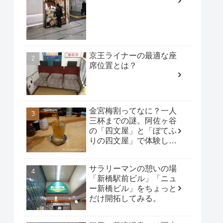
京王ライナーの最適な座
席位置とは？
金宮梅割ってなに？一人
三杯までの謎。阿佐ヶ谷
の「四文屋」と「ぼてふ
りの四文屋」で体験して
みた。
サラリーマンの憩いの場
「新橋駅前ビル」「ニュ
ー新橋ビル」をちょっと
だけ開拓してみる。