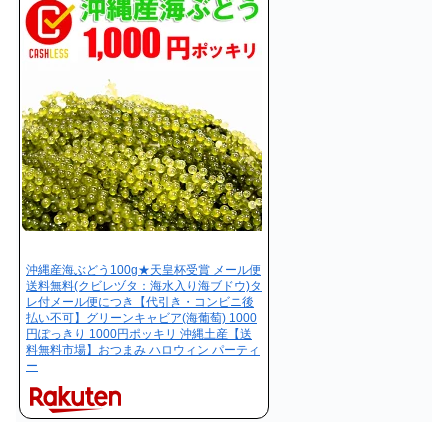
沖縄産海ぶどう100g★天皇杯受賞 メール便
送料無料(クビレヅタ：海水入り海ブドウ)タ
レ付メール便につき【代引き・コンビニ後
払い不可】グリーンキャビア(海葡萄) 1000
円ぽっきり 1000円ポッキリ 沖縄土産【送
料無料市場】おつまみ ハロウィン パーティ
ー