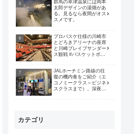
群馬の草津温泉には岡本
太郎デザインの湯畑があ
る。見るなら夜間がオス
スメです。
プロバスケ仕様の川崎市
とどろきアリーナの座席
と川崎ブレイブサンダー
ス観戦 #バスケットボー
ル #B_LEAGUE
JALホーチミン路線の往
復の機内食をご紹介（エ
コノミークラス～ビジネ
スクラスまで）。深夜便
は行動時間も多く取れて
オススメです。
カテゴリ