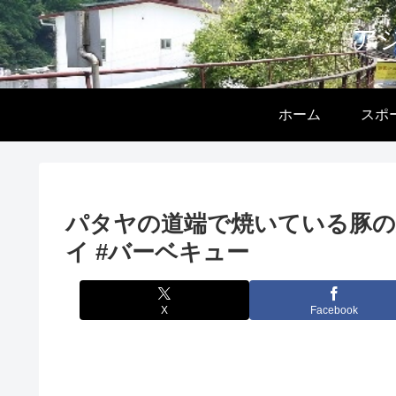
ア
ホーム
スポ
パタヤの道端で焼いている豚の
イ #バーベキュー
X
Facebook