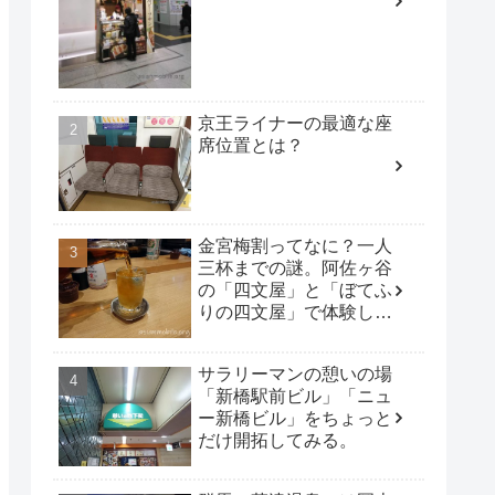
京王ライナーの最適な座
席位置とは？
金宮梅割ってなに？一人
三杯までの謎。阿佐ヶ谷
の「四文屋」と「ぼてふ
りの四文屋」で体験して
みた。
サラリーマンの憩いの場
「新橋駅前ビル」「ニュ
ー新橋ビル」をちょっと
だけ開拓してみる。