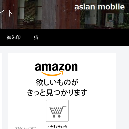
イト
御朱印
猫