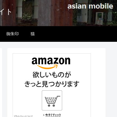
イト
御朱印
猫