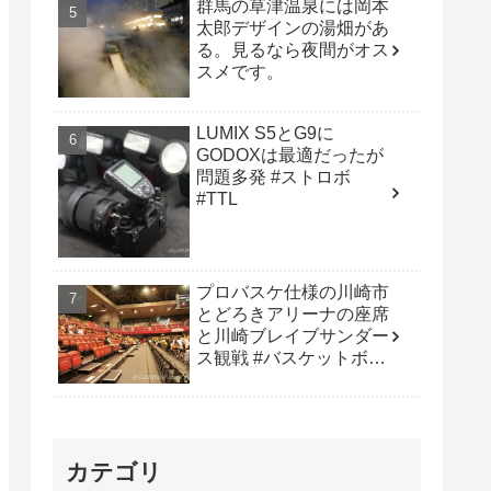
群馬の草津温泉には岡本
太郎デザインの湯畑があ
る。見るなら夜間がオス
スメです。
LUMIX S5とG9に
GODOXは最適だったが
問題多発 #ストロボ
#TTL
プロバスケ仕様の川崎市
とどろきアリーナの座席
と川崎ブレイブサンダー
ス観戦 #バスケットボー
ル #B_LEAGUE
カテゴリ