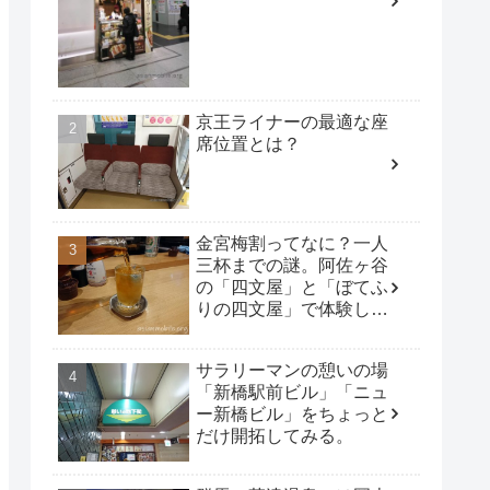
京王ライナーの最適な座
席位置とは？
金宮梅割ってなに？一人
三杯までの謎。阿佐ヶ谷
の「四文屋」と「ぼてふ
りの四文屋」で体験して
みた。
サラリーマンの憩いの場
「新橋駅前ビル」「ニュ
ー新橋ビル」をちょっと
だけ開拓してみる。