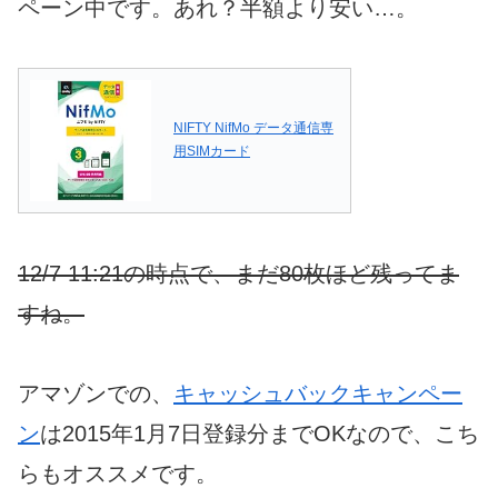
ペーン中です。あれ？半額より安い…。
NIFTY NifMo データ通信専
用SIMカード
12/7 11:21の時点で、まだ80枚ほど残ってま
すね。
アマゾンでの、
キャッシュバックキャンペー
ン
は2015年1月7日登録分までOKなので、こち
らもオススメです。