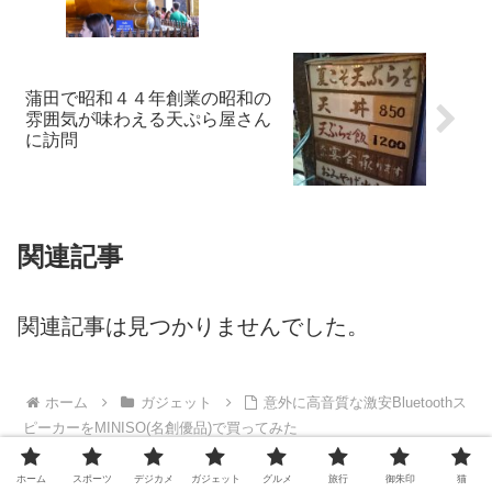
蒲田で昭和４４年創業の昭和の
雰囲気が味わえる天ぷら屋さん
に訪問
関連記事
関連記事は見つかりませんでした。
ホーム
ガジェット
意外に高音質な激安Bluetoothス
ピーカーをMINISO(名創優品)で買ってみた
ホーム
スポーツ
デジカメ
ガジェット
グルメ
旅行
御朱印
猫