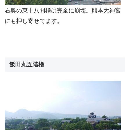
右奥の東十八間櫓は完全に崩壊。熊本大神宮
にも押し寄せてます。
飯田丸五階櫓