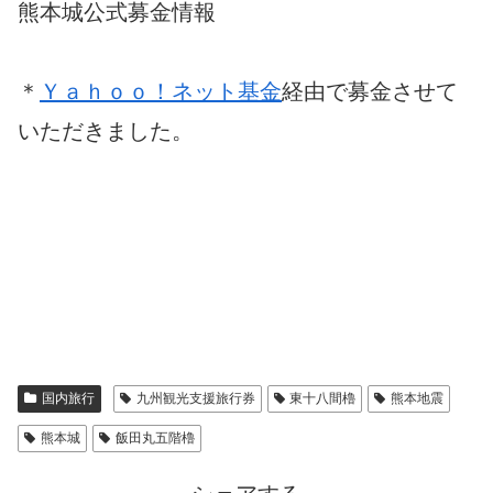
熊本城公式募金情報
＊
Ｙａｈｏｏ！ネット基金
経由で募金させて
いただきました。
国内旅行
九州観光支援旅行券
東十八間櫓
熊本地震
熊本城
飯田丸五階櫓