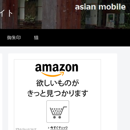
イト
御朱印
猫