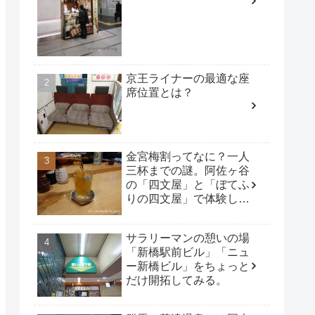
京王ライナーの最適な座
席位置とは？
金宮梅割ってなに？一人
三杯までの謎。阿佐ヶ谷
の「四文屋」と「ぼてふ
りの四文屋」で体験して
みた。
サラリーマンの憩いの場
「新橋駅前ビル」「ニュ
ー新橋ビル」をちょっと
だけ開拓してみる。