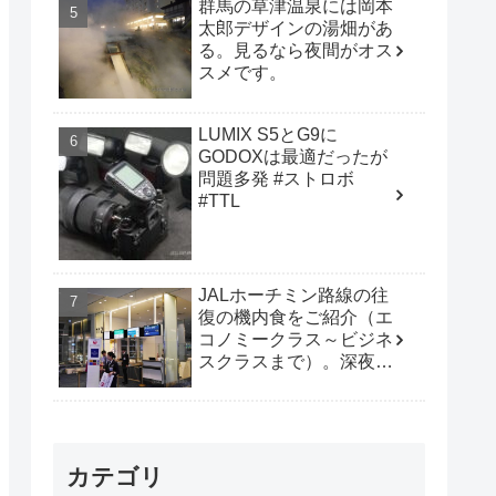
群馬の草津温泉には岡本
太郎デザインの湯畑があ
る。見るなら夜間がオス
スメです。
LUMIX S5とG9に
GODOXは最適だったが
問題多発 #ストロボ
#TTL
JALホーチミン路線の往
復の機内食をご紹介（エ
コノミークラス～ビジネ
スクラスまで）。深夜便
は行動時間も多く取れて
オススメです。
カテゴリ