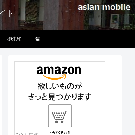
イト
御朱印
猫