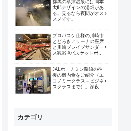
群馬の草津温泉には岡本
太郎デザインの湯畑があ
る。見るなら夜間がオス
スメです。
プロバスケ仕様の川崎市
とどろきアリーナの座席
と川崎ブレイブサンダー
ス観戦 #バスケットボー
ル #B_LEAGUE
JALホーチミン路線の往
復の機内食をご紹介（エ
コノミークラス～ビジネ
スクラスまで）。深夜便
は行動時間も多く取れて
オススメです。
カテゴリ