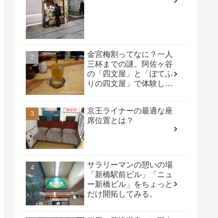
金宮梅割ってなに？一人
三杯までの謎。阿佐ヶ谷
の「四文屋」と「ぼてふ
りの四文屋」で体験して
みた。
京王ライナーの最適な座
席位置とは？
サラリーマンの憩いの場
「新橋駅前ビル」「ニュ
ー新橋ビル」をちょっと
だけ開拓してみる。