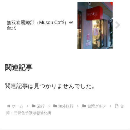
無双春麗總部（Musou Café）＠
台北
関連記事
関連記事は見つかりませんでした。
ホーム
旅行
海外旅行
台湾グルメ
台
湾：三發包子饅頭@迪化街