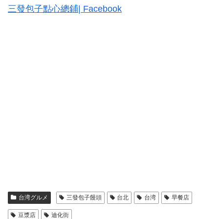
三發包子點心總鋪| Facebook
台湾グルメ
三發包子饅頭
台北
台湾
早餐店
豆漿店
迪化街